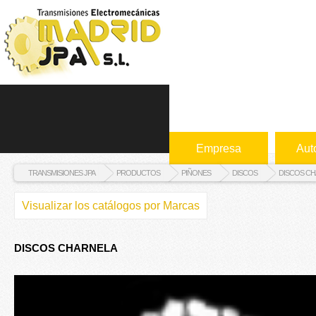
Empresa
Aut
TRANSMISIONES JPA
PRODUCTOS
PIÑONES
DISCOS
DISCOS C
Visualizar los catálogos por Marcas
DISCOS CHARNELA