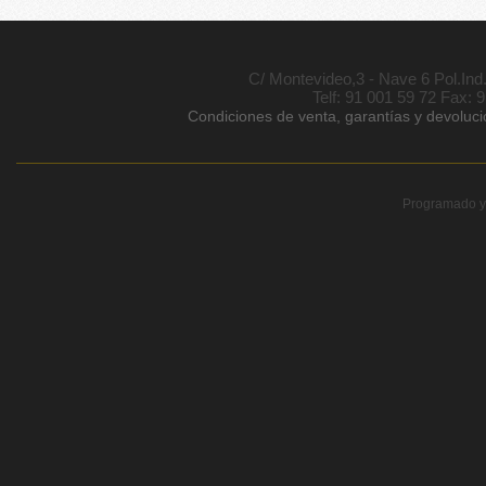
C/ Montevideo,3 - Nave 6 Pol.In
Telf: 91 001 59 72 Fax: 
Condiciones de venta, garantías y devoluc
Programado y