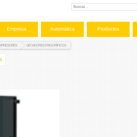
Empresa
Automática
Productos
MPRESORES
SECADORES FRIGORÍFICOS
s