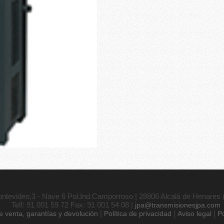
ntevideo,3 - Nave 6 Pol.Ind.Camporroso | 28806 Alcalá de Henares 
Telf: 91 001 59 72 Fax: 91 001 54 08 |
jpa@transmisionesjpa.com
|
|
|
 venta, garantías y devolución
Política de privacidad
Aviso legal
Po